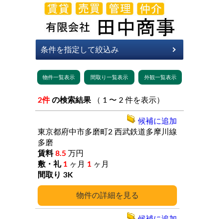
2件
の検索結果
（ 1 〜 2 件を表示）
候補に追加
東京都府中市多磨町2
西武鉄道多摩川線
多磨
8.5
万円
1
ヶ月
1
ヶ月
3K
詳細