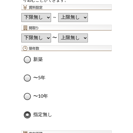
り込むことができます。
～
〜
新築
〜5年
〜10年
指定無し