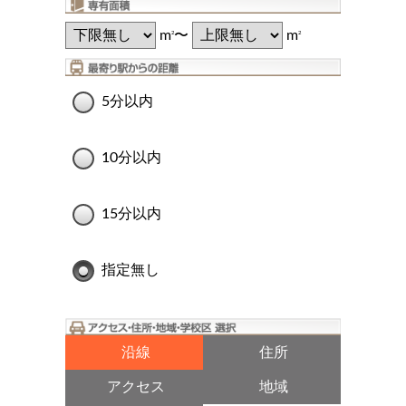
m
〜
m
2
2
5分以内
10分以内
15分以内
指定無し
沿線
住所
アクセス
地域