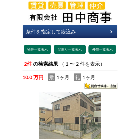
2件
の検索結果
（ 1 〜 2 件を表示）
10.0 万円
敷
1ヶ月
礼
1ヶ月