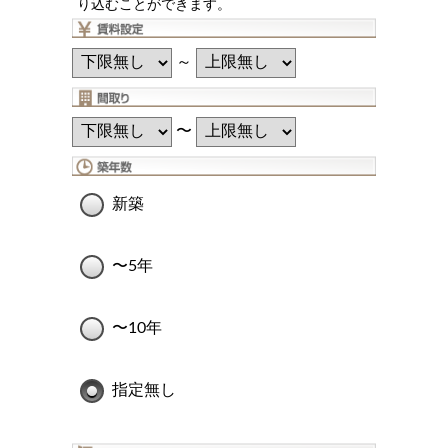
り込むことができます。
～
〜
新築
〜5年
〜10年
指定無し