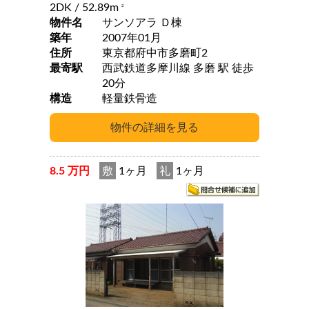
2DK
/ 52.89m
2
物件名
サンソアラ Ｄ棟
築年
2007年01月
住所
東京都府中市多磨町2
最寄駅
西武鉄道多摩川線 多磨 駅 徒歩
20分
構造
軽量鉄骨造
8.5 万円
敷
1ヶ月
礼
1ヶ月