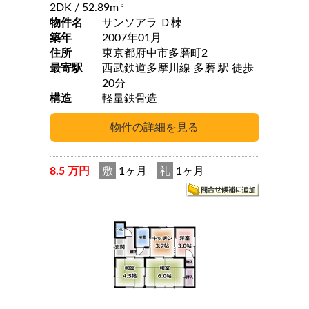
2DK
/ 52.89m
2
物件名
サンソアラ Ｄ棟
築年
2007年01月
住所
東京都府中市多磨町2
最寄駅
西武鉄道多摩川線 多磨 駅 徒歩
20分
構造
軽量鉄骨造
8.5 万円
敷
1ヶ月
礼
1ヶ月