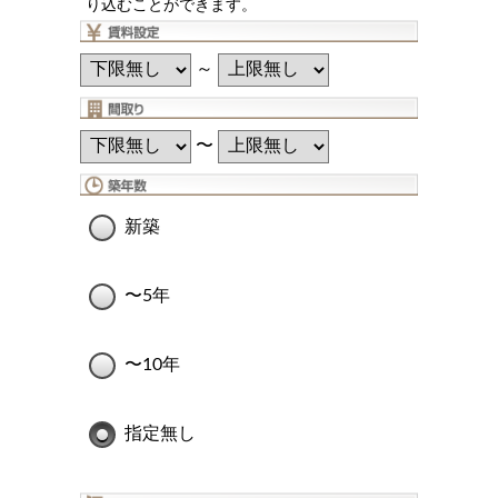
り込むことができます。
～
〜
新築
〜5年
〜10年
指定無し