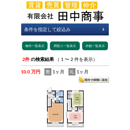
2件
の検索結果
（ 1 〜 2 件を表示）
10.0 万円
敷
1ヶ月
礼
1ヶ月