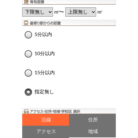
m
〜
m
2
2
5分以内
10分以内
15分以内
指定無し
沿線
住所
アクセス
地域