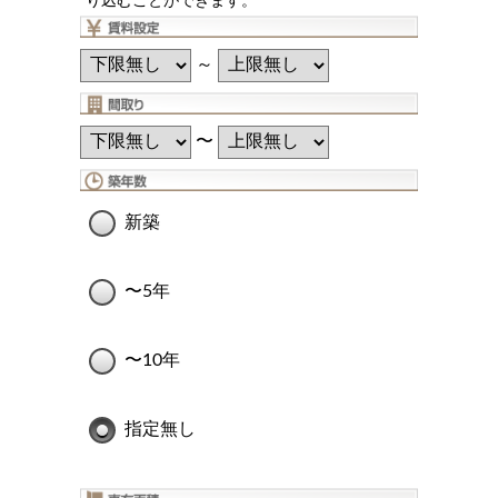
り込むことができます。
～
〜
新築
〜5年
〜10年
指定無し