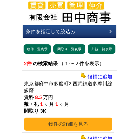
2件
の検索結果
（ 1 〜 2 件を表示）
候補に追加
東京都府中市多磨町2
西武鉄道多摩川線
多磨
8.5
万円
1
ヶ月
1
ヶ月
3K
詳細