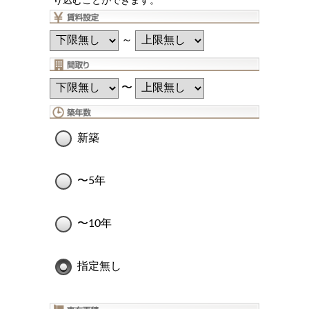
り込むことができます。
～
〜
新築
〜5年
〜10年
指定無し