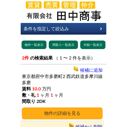
2件
の検索結果
（ 1 〜 2 件を表示）
候補に追加
東京都府中市多磨町2
西武鉄道多摩川線
多磨
10.0
万円
1
ヶ月
1
ヶ月
2DK
詳細