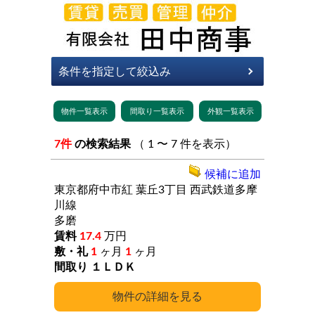
7件
の検索結果
（ 1 〜 7 件を表示）
候補に追加
東京都府中市紅
葉丘3丁目
西武鉄道多摩
川線
多磨
17.4
万円
1
ヶ月
1
ヶ月
１ＬＤＫ
詳細