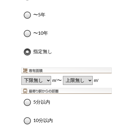
〜5年
〜10年
指定無し
m
〜
m
2
2
5分以内
10分以内