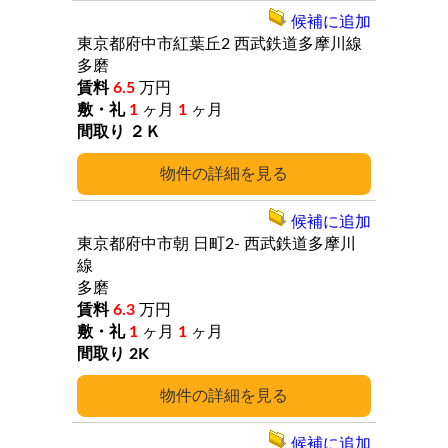
候補に追加
東京都府中市紅葉丘2
西武鉄道多摩川線
多磨
6.5
万円
1
ヶ月
1
ヶ月
２Ｋ
詳細
候補に追加
東京都府中市朝
日町2-
西武鉄道多摩川
線
多磨
6.3
万円
1
ヶ月
1
ヶ月
2K
詳細
候補に追加