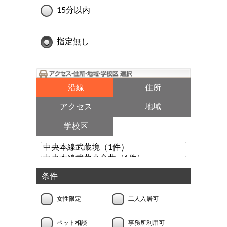
15分以内
指定無し
沿線
住所
アクセス
地域
学校区
条件
女性限定
二人入居可
ペット相談
事務所利用可