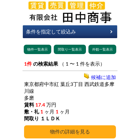
1件
の検索結果
（ 1 〜 1 件を表示）
候補に追加
東京都府中市紅
葉丘3丁目
西武鉄道多摩
川線
多磨
17.4
万円
1
ヶ月
1
ヶ月
１ＬＤＫ
詳細