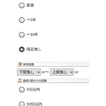
新築
〜5年
〜10年
指定無し
m
〜
m
2
2
5分以内
10分以内