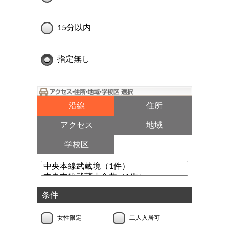
15分以内
指定無し
沿線
住所
アクセス
地域
学校区
条件
女性限定
二人入居可