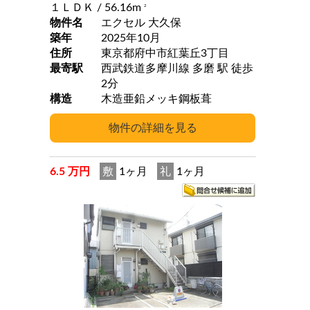
１ＬＤＫ
/ 56.16m
2
物件名
エクセル 大久保
築年
2025年10月
住所
東京都府中市紅葉丘3丁目
最寄駅
西武鉄道多摩川線 多磨 駅 徒歩
2分
構造
木造亜鉛メッキ鋼板葺
6.5 万円
敷
1ヶ月
礼
1ヶ月