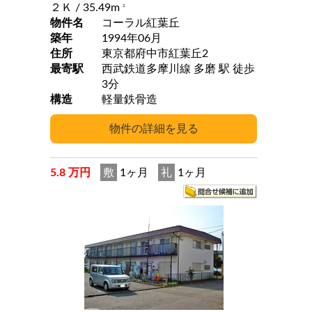
２Ｋ
/ 35.49m
2
物件名
コーラル紅葉丘
築年
1994年06月
住所
東京都府中市紅葉丘2
最寄駅
西武鉄道多摩川線 多磨 駅 徒歩
3分
構造
軽量鉄骨造
5.8 万円
敷
1ヶ月
礼
1ヶ月