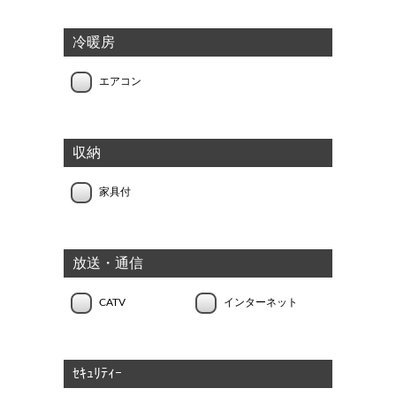
冷暖房
エアコン
収納
家具付
放送・通信
CATV
インターネット
ｾｷｭﾘﾃｨｰ