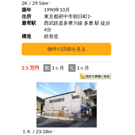
2K
/ 29.56m
2
築年
1990年10月
住所
東京都府中市朝日町2-
最寄駅
西武鉄道多摩川線 多磨 駅 徒歩
4分
構造
鉄骨造
2.5 万円
敷
1ヶ月
礼
1ヶ月
１Ｋ
/ 23.18m
2