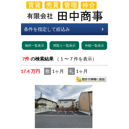
7件
の検索結果
（ 1 〜 7 件を表示）
17.4 万円
敷
1ヶ月
礼
1ヶ月