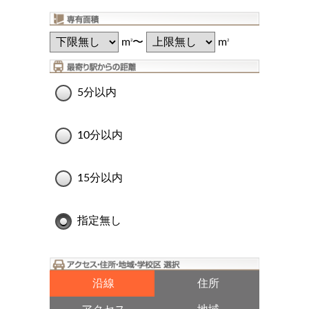
m
〜
m
2
2
5分以内
10分以内
15分以内
指定無し
沿線
住所