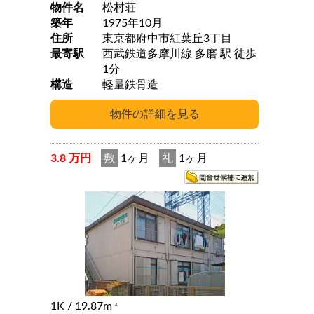
物件名
松村荘
築年
1975年10月
住所
東京都府中市紅葉丘3丁目
最寄駅
西武鉄道多摩川線 多磨 駅 徒歩
1分
構造
軽量鉄骨造
3.8 万円
敷
1ヶ月
礼
1ヶ月
1K
/ 19.87m
2