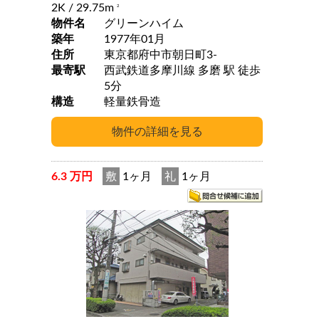
2K
/ 29.75m
2
物件名
グリーンハイム
築年
1977年01月
住所
東京都府中市朝日町3-
最寄駅
西武鉄道多摩川線 多磨 駅 徒歩
5分
構造
軽量鉄骨造
6.3 万円
敷
1ヶ月
礼
1ヶ月