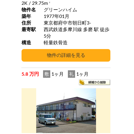
2K
/ 29.75m
2
物件名
グリーンハイム
築年
1977年01月
住所
東京都府中市朝日町3-
最寄駅
西武鉄道多摩川線 多磨 駅 徒歩
5分
構造
軽量鉄骨造
5.8 万円
敷
1ヶ月
礼
1ヶ月