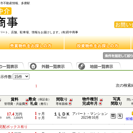
府中市不動産情報、多磨駅
ート、店舗、駐車場、情報をお届けします。(有)田中商事
表示件数
次の検索
1
敷金
物件種別
写真
賃料
間取り
（保証金）
問い
礼金
完成年月
間取り
管理費・共益費
（敷引）
専有面積
1
17.4
ヶ月
１ＬＤＫ
アパート・マンション
万円
1
2025年10月
分
ヶ月
56.16m
0円、 2,000円
2
候補
、宅配ボックス有り