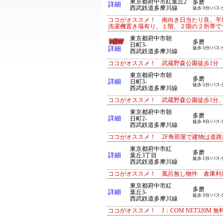
東京都府中市紅葉丘2
多磨
詳細
西武鉄道多摩川線
徒歩 3分/バス-
ココがオススメ！ 南向き日当たり良。平
洗濯機置き場有り。１階、２階の２所帯で
東京都府中市朝
多磨
日町3-
詳細
徒歩 5分/バス-
西武鉄道多摩川線
ココがオススメ！ 武蔵野森公園徒歩1分
東京都府中市朝
多磨
詳細
日町3-
徒歩 5分/バス-
西武鉄道多摩川線
ココがオススメ！ 武蔵野森公園徒歩1分
東京都府中市朝
多磨
詳細
日町2-
徒歩 4分/バス-
西武鉄道多摩川線
ココがオススメ！ 2F角部屋で建物は道
東京都府中市紅
多磨
詳細
葉丘3丁目
徒歩 1分/バス-
西武鉄道多摩川線
ココがオススメ！ 風呂無し物件 倉庫利
東京都府中市紅
多磨
詳細
葉丘3-
徒歩 3分/バス-
西武鉄道多摩川線
ココがオススメ！ J：COM NET320M 