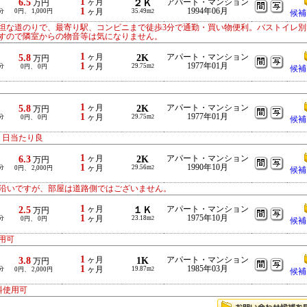
1
6.5
ヶ月
２Ｋ
アパート・マンション
万円
1
1994年06月
分
0円、 1,000円
ヶ月
35.49m
2
候補
坦な道のりで、最寄り駅、コンビニまで徒歩3分で通勤・買い物便利。バストイレ別
すので隣室からの物音等は気になりません。
1
5.8
ヶ月
2K
アパート・マンション
万円
1
1977年01月
分
ヶ月
29.75m
0円、 0円
2
候補
1
5.8
ヶ月
2K
アパート・マンション
万円
1
1977年01月
分
ヶ月
29.75m
0円、 0円
2
候補
、日当たり良
1
6.3
ヶ月
2K
アパート・マンション
万円
1
1990年10月
分
ヶ月
29.56m
0円、 2,000円
2
候補
路沿いですが、部屋は道路側ではございません。
1
2.5
ヶ月
１Ｋ
アパート・マンション
万円
1
1975年10月
分
ヶ月
23.18m
0円、 0円
2
候補
用可
1
3.8
ヶ月
1K
アパート・マンション
万円
1
1985年03月
分
ヶ月
19.87m
0円、 2,000円
2
候補
無料使用可