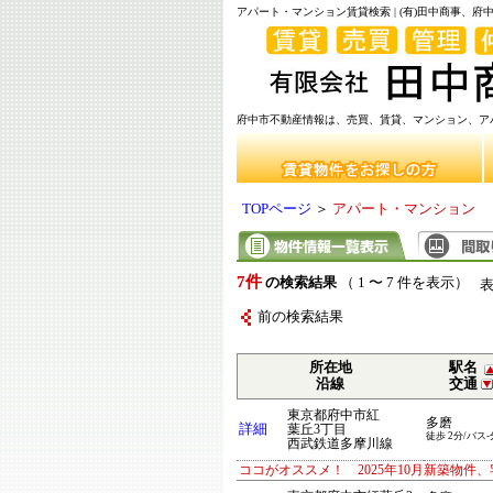
アパート・マンション賃貸検索 | (有)田中商事、
府中市不動産情報は、売買、賃貸、マンション、アパ
TOPページ
＞
アパート・マンション
7件
の検索結果
（ 1 〜 7 件を表示）
前の検索結果
所在地
駅名
沿線
交通
東京都府中市紅
多磨
詳細
葉丘3丁目
徒歩 2分/バス-
西武鉄道多摩川線
ココがオススメ！ 2025年10月新築物件