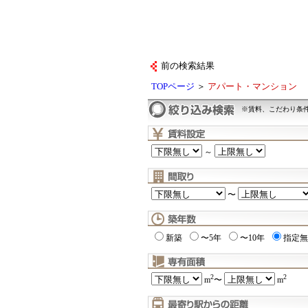
前の検索結果
TOPページ
＞
アパート・マンション
※賃料、こだわり条
～
〜
新築
〜5年
〜10年
指定無
2
2
m
〜
m