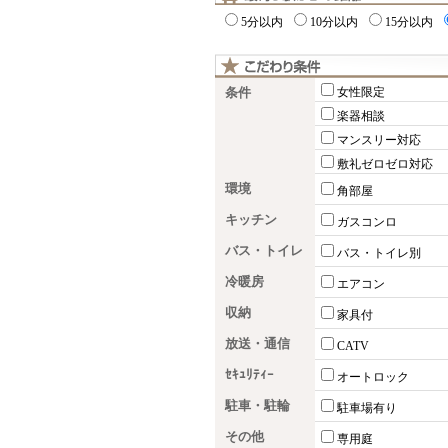
5分以内
10分以内
15分以内
条件
女性限定
楽器相談
マンスリー対応
敷礼ゼロゼロ対応
環境
角部屋
キッチン
ガスコンロ
バス・トイレ
バス・トイレ別
冷暖房
エアコン
収納
家具付
放送・通信
CATV
ｾｷｭﾘﾃｨｰ
オートロック
駐車・駐輪
駐車場有り
その他
専用庭