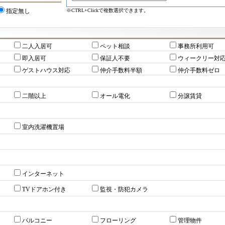
※CTRL+Clickで複数選択できます。
指定無し
二人入居可
ペット相談
事務所利用可
即入居可
保証人不要
ウィークリー対
ゲストハウス対応
仲介手数料半額
仲介手数料ゼロ
二階以上
オール電化
分譲賃貸
室内洗濯機置場
インターネット
TVドアホン付き
監視・防犯カメラ
バルコニー
フローリング
管理物件