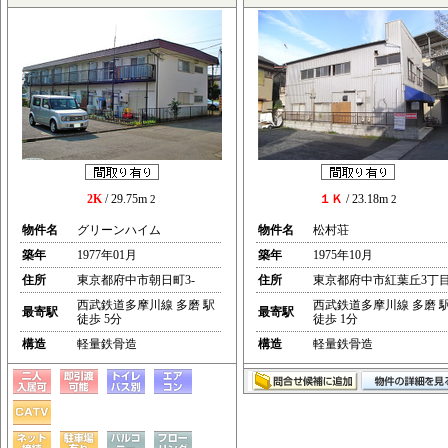
2K
/ 29.75m
１Ｋ
/ 23.18m
2
2
物件名
グリーンハイム
物件名
松村荘
築年
1977年01月
築年
1975年10月
住所
東京都府中市朝日町3-
住所
東京都府中市紅葉丘3丁
西武鉄道多摩川線 多磨 駅
西武鉄道多摩川線 多磨 
最寄駅
最寄駅
徒歩 5分
徒歩 1分
構造
軽量鉄骨造
構造
軽量鉄骨造