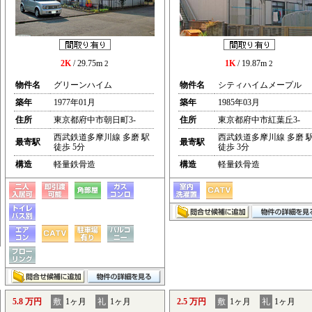
2K
/ 29.75m
1K
/ 19.87m
2
2
物件名
グリーンハイム
物件名
シティハイムメープル
築年
1977年01月
築年
1985年03月
住所
東京都府中市朝日町3-
住所
東京都府中市紅葉丘3-
西武鉄道多摩川線 多磨 駅
西武鉄道多摩川線 多磨 
最寄駅
最寄駅
徒歩 5分
徒歩 3分
構造
軽量鉄骨造
構造
軽量鉄骨造
5.8 万円
敷
1ヶ月
礼
1ヶ月
2.5 万円
敷
1ヶ月
礼
1ヶ月