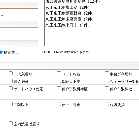
し
※CTRL+Clickで複数選択できます。
指定無し
二人入居可
ペット相談
事務所利用可
即入居可
保証人不要
ウィークリー対
ゲストハウス対応
仲介手数料半額
仲介手数料ゼロ
二階以上
オール電化
分譲賃貸
室内洗濯機置場