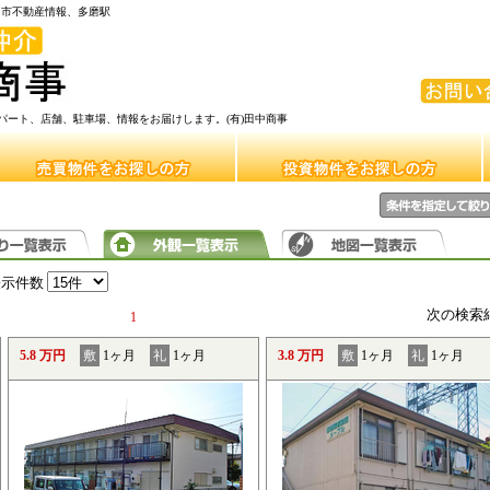
府中市不動産情報、多磨駅
ート、店舗、駐車場、情報をお届けします。(有)田中商事
表示件数
次の検索
1
5.8 万円
敷
1ヶ月
礼
1ヶ月
3.8 万円
敷
1ヶ月
礼
1ヶ月