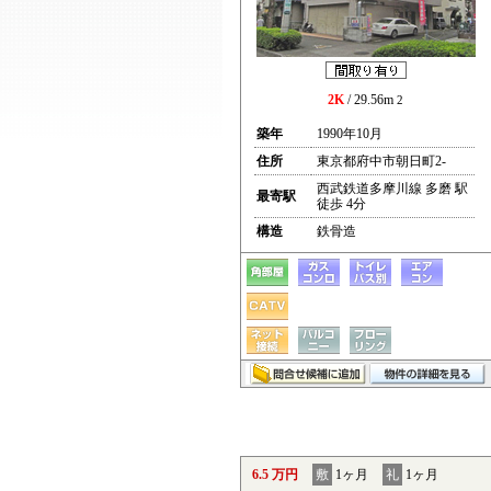
2K
/ 29.56m
2
築年
1990年10月
住所
東京都府中市朝日町2-
西武鉄道多摩川線 多磨 駅
最寄駅
徒歩 4分
構造
鉄骨造
6.5 万円
敷
1ヶ月
礼
1ヶ月