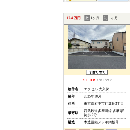
17.4 万円
敷
1ヶ月
礼
1ヶ月
１ＬＤＫ
/ 56.16m
2
物件名
エクセル 大久保
築年
2025年10月
住所
東京都府中市紅葉丘3丁目
西武鉄道多摩川線 多磨 駅
最寄駅
徒歩 2分
構造
木造亜鉛メッキ鋼板葺