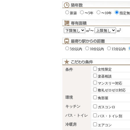
新築
〜5年
〜10年
指定無
2
2
m
〜
m
5分以内
10分以内
15分以内
条件
女性限定
楽器相談
マンスリー対応
敷礼ゼロゼロ対応
環境
角部屋
キッチン
ガスコンロ
バス・トイレ
バス・トイレ別
冷暖房
エアコン