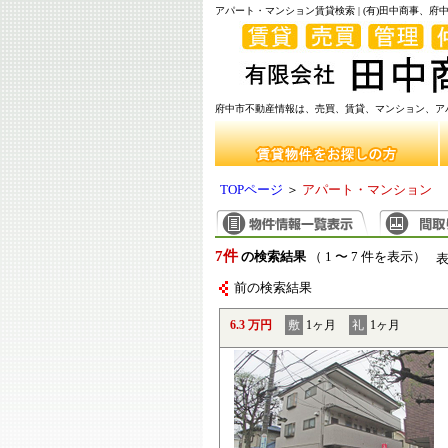
アパート・マンション賃貸検索 | (有)田中商事、
府中市不動産情報は、売買、賃貸、マンション、アパ
TOPページ
＞
アパート・マンション
7件
の検索結果
（ 1 〜 7 件を表示）
前の検索結果
6.3 万円
敷
1ヶ月
礼
1ヶ月