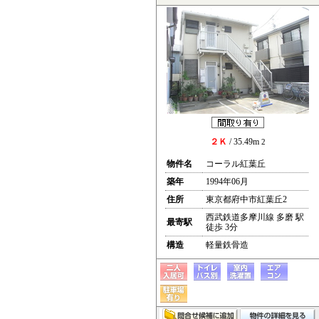
２Ｋ
/ 35.49m
2
物件名
コーラル紅葉丘
築年
1994年06月
住所
東京都府中市紅葉丘2
西武鉄道多摩川線 多磨 駅
最寄駅
徒歩 3分
構造
軽量鉄骨造