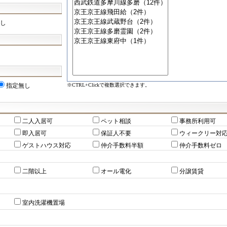
し
※CTRL+Clickで複数選択できます。
指定無し
二人入居可
ペット相談
事務所利用可
即入居可
保証人不要
ウィークリー対
ゲストハウス対応
仲介手数料半額
仲介手数料ゼロ
二階以上
オール電化
分譲賃貸
室内洗濯機置場