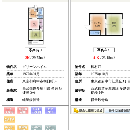
2K
/ 29.75m
１Ｋ
/ 23.18m
2
2
物件名
グリーンハイム
物件名
松村荘
築年
1977年01月
築年
1975年10月
住所
東京都府中市朝日町3-
住所
東京都府中市紅葉丘3丁
西武鉄道多摩川線 多磨 駅
西武鉄道多摩川線 多磨 
最寄駅
最寄駅
徒歩 5分
徒歩 1分
構造
軽量鉄骨造
構造
軽量鉄骨造