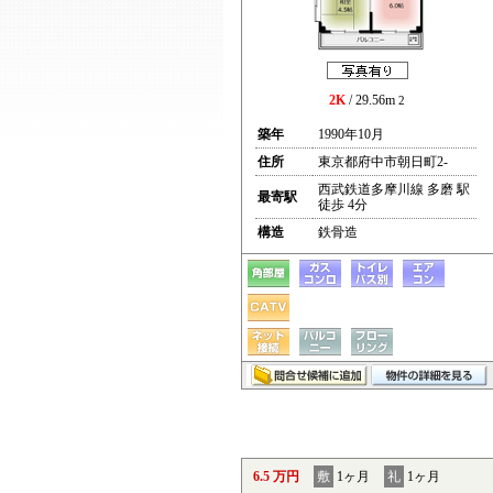
2K
/ 29.56m
2
築年
1990年10月
住所
東京都府中市朝日町2-
西武鉄道多摩川線 多磨 駅
最寄駅
徒歩 4分
構造
鉄骨造
6.5 万円
敷
1ヶ月
礼
1ヶ月