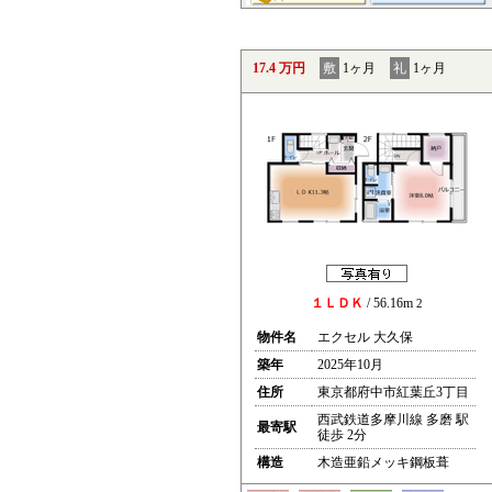
17.4 万円
敷
1ヶ月
礼
1ヶ月
１ＬＤＫ
/ 56.16m
2
物件名
エクセル 大久保
築年
2025年10月
住所
東京都府中市紅葉丘3丁目
西武鉄道多摩川線 多磨 駅
最寄駅
徒歩 2分
構造
木造亜鉛メッキ鋼板葺