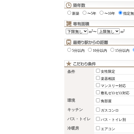
新築
〜5年
〜10年
指定無
2
2
m
〜
m
5分以内
10分以内
15分以内
条件
女性限定
楽器相談
マンスリー対応
敷礼ゼロゼロ対応
環境
角部屋
キッチン
ガスコンロ
バス・トイレ
バス・トイレ別
冷暖房
エアコン