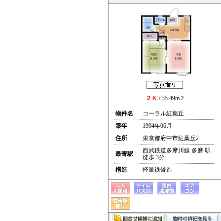
２Ｋ
/ 35.49m
2
物件名
コーラル紅葉丘
築年
1994年06月
住所
東京都府中市紅葉丘2
西武鉄道多摩川線 多磨 駅
最寄駅
徒歩 3分
構造
軽量鉄骨造