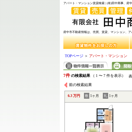
アパート・マンション賃貸検索 | (有)田中商事、
府中市不動産情報は、売買、賃貸、マンション、アパ
TOPページ
＞
アパート・マンション
7件
の検索結果
（ 1 〜 7 件を表示）
前の検索結果
6.3 万円
敷
1ヶ月
礼
1ヶ月