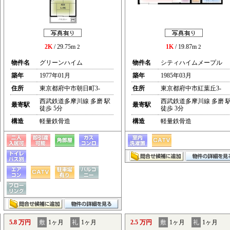
2K
/ 29.75m
1K
/ 19.87m
2
2
物件名
グリーンハイム
物件名
シティハイムメープル
築年
1977年01月
築年
1985年03月
住所
東京都府中市朝日町3-
住所
東京都府中市紅葉丘3-
西武鉄道多摩川線 多磨 駅
西武鉄道多摩川線 多磨 
最寄駅
最寄駅
徒歩 5分
徒歩 3分
構造
軽量鉄骨造
構造
軽量鉄骨造
5.8 万円
敷
1ヶ月
礼
1ヶ月
2.5 万円
敷
1ヶ月
礼
1ヶ月