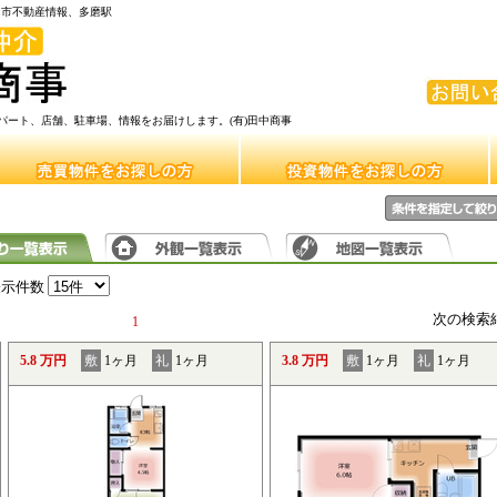
府中市不動産情報、多磨駅
ート、店舗、駐車場、情報をお届けします。(有)田中商事
表示件数
次の検索
1
5.8 万円
敷
1ヶ月
礼
1ヶ月
3.8 万円
敷
1ヶ月
礼
1ヶ月