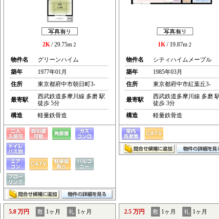
2K
/ 29.75m
1K
/ 19.87m
2
2
物件名
グリーンハイム
物件名
シティハイムメープル
築年
1977年01月
築年
1985年03月
住所
東京都府中市朝日町3-
住所
東京都府中市紅葉丘3-
西武鉄道多摩川線 多磨 駅
西武鉄道多摩川線 多磨 
最寄駅
最寄駅
徒歩 5分
徒歩 3分
構造
軽量鉄骨造
構造
軽量鉄骨造
5.8 万円
敷
1ヶ月
礼
1ヶ月
2.5 万円
敷
1ヶ月
礼
1ヶ月