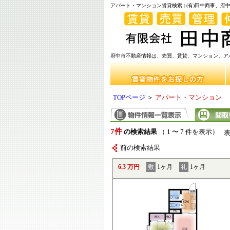
アパート・マンション賃貸検索 | (有)田中商事、
府中市不動産情報は、売買、賃貸、マンション、アパ
TOPページ
＞
アパート・マンション
7件
の検索結果
（ 1 〜 7 件を表示）
前の検索結果
6.3 万円
敷
1ヶ月
礼
1ヶ月