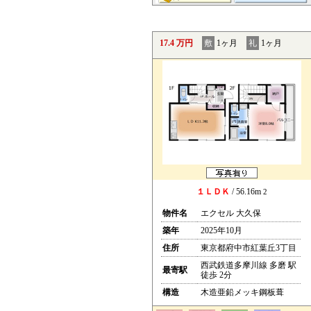
17.4 万円
敷
1ヶ月
礼
1ヶ月
１ＬＤＫ
/ 56.16m
2
物件名
エクセル 大久保
築年
2025年10月
住所
東京都府中市紅葉丘3丁目
西武鉄道多摩川線 多磨 駅
最寄駅
徒歩 2分
構造
木造亜鉛メッキ鋼板葺