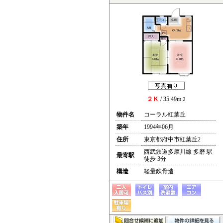
２Ｋ
/ 35.49m
2
物件名
コーラル紅葉丘
築年
1994年06月
住所
東京都府中市紅葉丘2
西武鉄道多摩川線 多磨 駅
最寄駅
徒歩 3分
構造
軽量鉄骨造