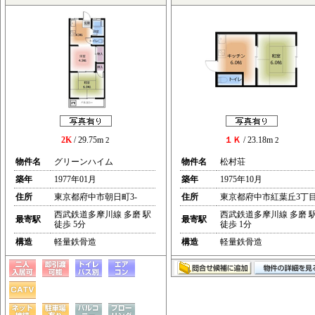
2K
/ 29.75m
１Ｋ
/ 23.18m
2
2
物件名
グリーンハイム
物件名
松村荘
築年
1977年01月
築年
1975年10月
住所
東京都府中市朝日町3-
住所
東京都府中市紅葉丘3丁
西武鉄道多摩川線 多磨 駅
西武鉄道多摩川線 多磨 
最寄駅
最寄駅
徒歩 5分
徒歩 1分
構造
軽量鉄骨造
構造
軽量鉄骨造