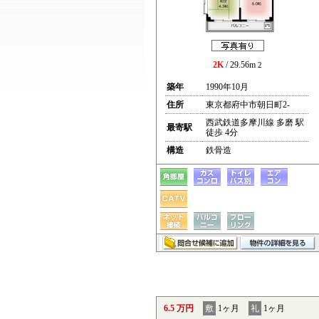
2K
/ 29.56m
2
築年
1990年10月
住所
東京都府中市朝日町2-
西武鉄道多摩川線 多磨 駅
最寄駅
徒歩 4分
構造
鉄骨造
6.5 万円
敷
1ヶ月
礼
1ヶ月