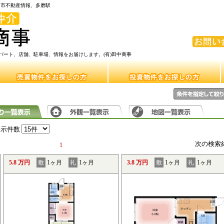
府中市不動産情報、多磨駅
ート、店舗、駐車場、情報をお届けします。(有)田中商事
表示件数
次の検索
1
5.8 万円
敷
1ヶ月
礼
1ヶ月
3.8 万円
敷
1ヶ月
礼
1ヶ月