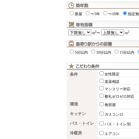
新築
〜5年
〜10年
指定無
2
2
m
〜
m
5分以内
10分以内
15分以内
条件
女性限定
楽器相談
マンスリー対応
敷礼ゼロゼロ対応
環境
角部屋
キッチン
ガスコンロ
バス・トイレ
バス・トイレ別
冷暖房
エアコン