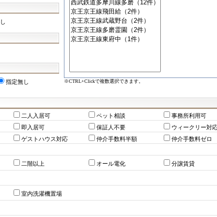
し
※CTRL+Clickで複数選択できます。
指定無し
二人入居可
ペット相談
事務所利用可
即入居可
保証人不要
ウィークリー対
ゲストハウス対応
仲介手数料半額
仲介手数料ゼロ
二階以上
オール電化
分譲賃貸
室内洗濯機置場