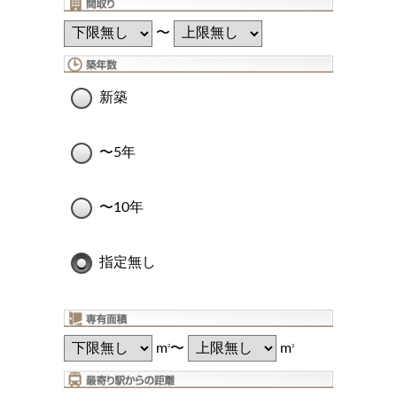
〜
新築
〜5年
〜10年
指定無し
m
〜
m
2
2