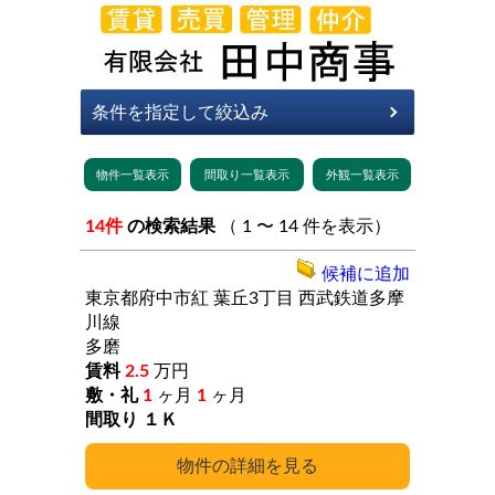
14件
の検索結果
（ 1 〜 14 件を表示）
候補に追加
東京都府中市紅
葉丘3丁目
西武鉄道多摩
川線
多磨
2.5
万円
1
ヶ月
1
ヶ月
１Ｋ
詳細