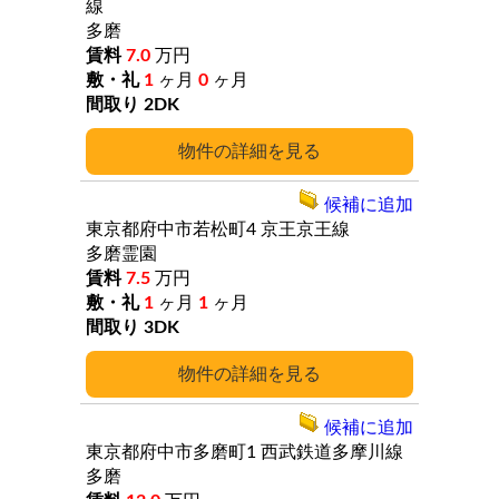
線
多磨
7.0
万円
1
ヶ月
0
ヶ月
2DK
詳細
候補に追加
東京都府中市若松町4
京王京王線
多磨霊園
7.5
万円
1
ヶ月
1
ヶ月
3DK
詳細
候補に追加
東京都府中市多磨町1
西武鉄道多摩川線
多磨