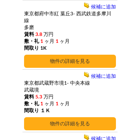
候補に追加
東京都府中市紅
葉丘3-
西武鉄道多摩川
線
多磨
3.8
万円
1
ヶ月
1
ヶ月
1K
詳細
候補に追加
東京都武蔵野市境1-
中央本線
武蔵境
5.3
万円
1
ヶ月
1
ヶ月
１Ｋ
詳細
候補に追加